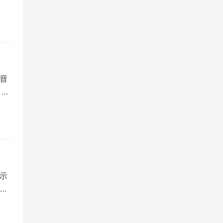
的音
 框
显示
音