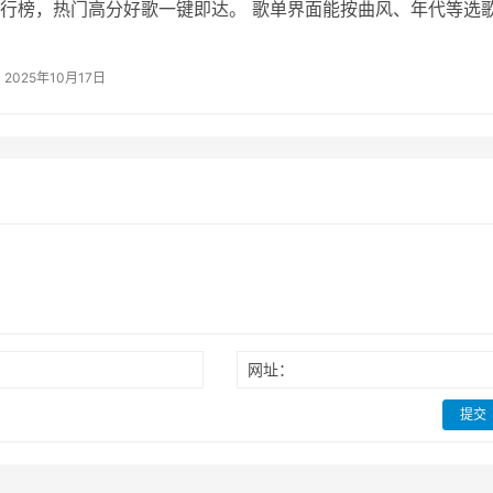
行榜，热门高分好歌一键即达。 歌单界面能按曲风、年代等选
听和下载离线听，所有好歌统统…
2025年10月17日
网址：
提交