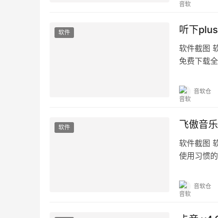
听下plus
软件
软件截图 
免费下载全
格，简约清
音软仓
飞傲音乐 v
软件
软件截图 
使用习惯的
放器。 功
音软仓