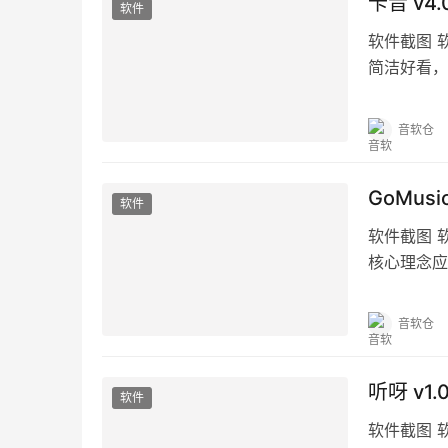
卡音 v4
软件
软件截图 
简洁好看，
台歌曲一网
音软仓
GoMusi
软件
软件截图 
核心理念应
验。软件亮
音软仓
听呀 v1.
软件
软件截图 