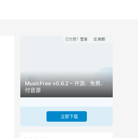
已付费？
登录
或
刷新
MusicFree v0.6.2 – 开源、免费、
付音源
立即下载